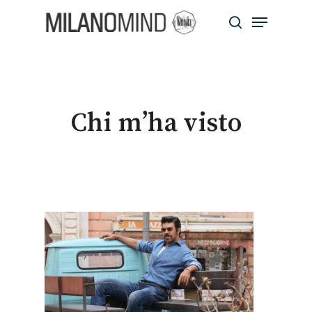
Skip
Menu
to
search
main
Close
content
Menu
Chi m’ha visto