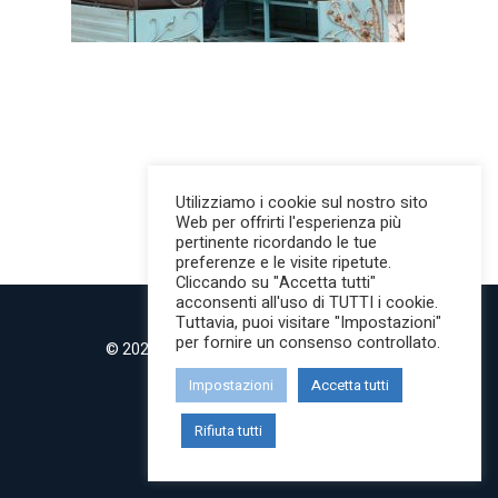
Utilizziamo i cookie sul nostro sito
Web per offrirti l'esperienza più
pertinente ricordando le tue
preferenze e le visite ripetute.
Cliccando su "Accetta tutti"
acconsenti all'uso di TUTTI i cookie.
Tuttavia, puoi visitare "Impostazioni"
per fornire un consenso controllato.
© 2022 MilanoMind | Tutti i diritti riservati.
P.IVA 09853820968
Impostazioni
Accetta tutti
twitter
instagram
Rifiuta tutti