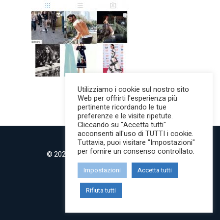
Utilizziamo i cookie sul nostro sito
Web per offrirti l'esperienza più
pertinente ricordando le tue
preferenze e le visite ripetute.
Cliccando su "Accetta tutti"
acconsenti all'uso di TUTTI i cookie.
Tuttavia, puoi visitare "Impostazioni"
per fornire un consenso controllato.
© 2022 MilanoMind | Tutti i diritti riservati.
P.IVA 09853820968
Impostazioni
Accetta tutti
twitter
instagram
Rifiuta tutti