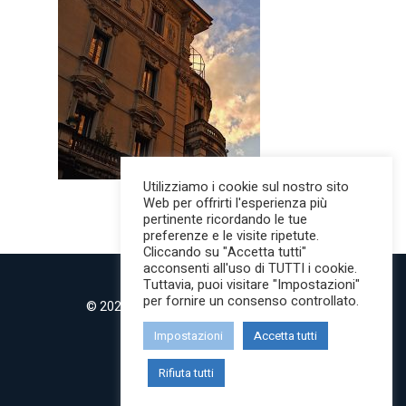
Utilizziamo i cookie sul nostro sito
Web per offrirti l'esperienza più
pertinente ricordando le tue
preferenze e le visite ripetute.
Cliccando su "Accetta tutti"
acconsenti all'uso di TUTTI i cookie.
Tuttavia, puoi visitare "Impostazioni"
per fornire un consenso controllato.
© 2022 MilanoMind | Tutti i diritti riservati.
P.IVA 09853820968
Impostazioni
Accetta tutti
twitter
instagram
Rifiuta tutti