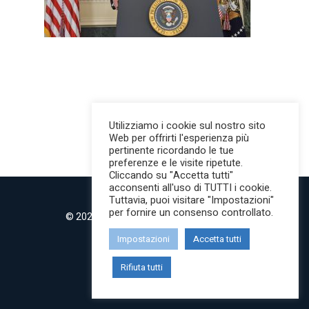
Utilizziamo i cookie sul nostro sito
Web per offrirti l'esperienza più
pertinente ricordando le tue
preferenze e le visite ripetute.
Cliccando su "Accetta tutti"
acconsenti all'uso di TUTTI i cookie.
Tuttavia, puoi visitare "Impostazioni"
per fornire un consenso controllato.
© 2022 MilanoMind | Tutti i diritti riservati.
P.IVA 09853820968
Impostazioni
Accetta tutti
twitter
instagram
Rifiuta tutti