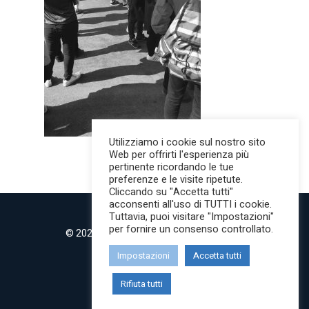
Utilizziamo i cookie sul nostro sito
Web per offrirti l'esperienza più
pertinente ricordando le tue
preferenze e le visite ripetute.
Cliccando su "Accetta tutti"
acconsenti all'uso di TUTTI i cookie.
Tuttavia, puoi visitare "Impostazioni"
per fornire un consenso controllato.
© 2022 MilanoMind | Tutti i diritti riservati.
P.IVA 09853820968
Impostazioni
Accetta tutti
twitter
instagram
Rifiuta tutti