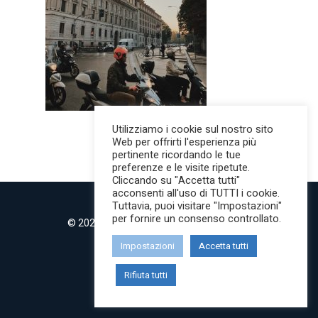
Utilizziamo i cookie sul nostro sito
Web per offrirti l'esperienza più
pertinente ricordando le tue
preferenze e le visite ripetute.
Cliccando su "Accetta tutti"
acconsenti all'uso di TUTTI i cookie.
Tuttavia, puoi visitare "Impostazioni"
per fornire un consenso controllato.
© 2022 MilanoMind | Tutti i diritti riservati.
P.IVA 09853820968
Impostazioni
Accetta tutti
twitter
instagram
Rifiuta tutti