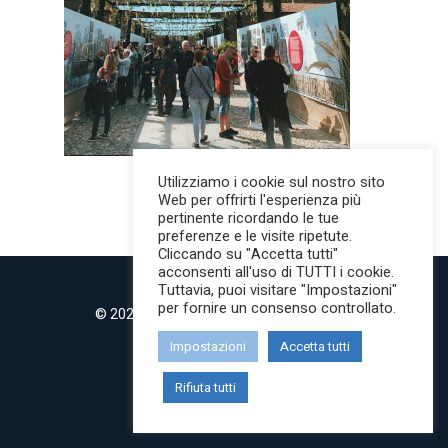
Utilizziamo i cookie sul nostro sito
Web per offrirti l'esperienza più
pertinente ricordando le tue
preferenze e le visite ripetute.
Cliccando su "Accetta tutti"
acconsenti all'uso di TUTTI i cookie.
Tuttavia, puoi visitare "Impostazioni"
per fornire un consenso controllato.
© 2022 MilanoMind | Tutti i diritti riservati.
P.IVA 09853820968
Impostazioni
Accetta tutti
twitter
instagram
Rifiuta tutti