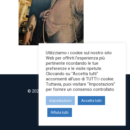
Utilizziamo i cookie sul nostro sito
Web per offrirti l'esperienza più
pertinente ricordando le tue
preferenze e le visite ripetute.
Cliccando su "Accetta tutti"
acconsenti all'uso di TUTTI i cookie.
Tuttavia, puoi visitare "Impostazioni"
per fornire un consenso controllato.
© 2022 MilanoMind | Tutti i diritti riservati.
P.IVA 09853820968
Impostazioni
Accetta tutti
twitter
instagram
Rifiuta tutti