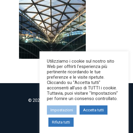
Utilizziamo i cookie sul nostro sito
Web per offrirti l'esperienza più
pertinente ricordando le tue
preferenze e le visite ripetute.
Cliccando su "Accetta tutti"
acconsenti all'uso di TUTTI i cookie.
Tuttavia, puoi visitare "Impostazioni"
per fornire un consenso controllato.
© 2022 MilanoMind | Tutti i diritti riservati.
P.IVA 09853820968
Impostazioni
Accetta tutti
twitter
instagram
Rifiuta tutti