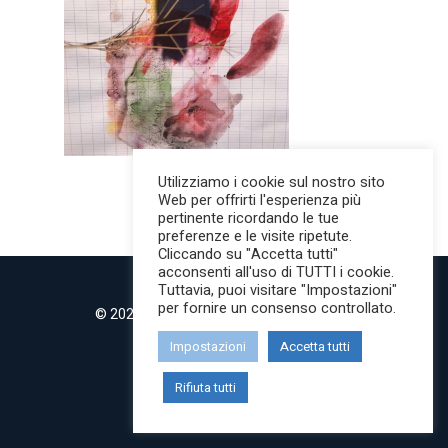
Utilizziamo i cookie sul nostro sito
Web per offrirti l'esperienza più
pertinente ricordando le tue
preferenze e le visite ripetute.
Cliccando su "Accetta tutti"
acconsenti all'uso di TUTTI i cookie.
Tuttavia, puoi visitare "Impostazioni"
per fornire un consenso controllato.
© 2022 MilanoMind | Tutti i diritti riservati.
P.IVA 09853820968
Impostazioni
Accetta tutti
twitter
instagram
Rifiuta tutti