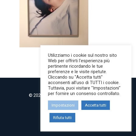
Utilizziamo i cookie sul nostro sito
Web per offrirti l'esperienza più
pertinente ricordando le tue
preferenze e le visite ripetute.
Cliccando su "Accetta tutti"
acconsenti all'uso di TUTTI i cookie.
Tuttavia, puoi visitare "Impostazioni"
per fornire un consenso controllato.
© 2022 MilanoMind | Tutti i diritti riservati.
P.IVA 09853820968
Impostazioni
Accetta tutti
twitter
instagram
Rifiuta tutti