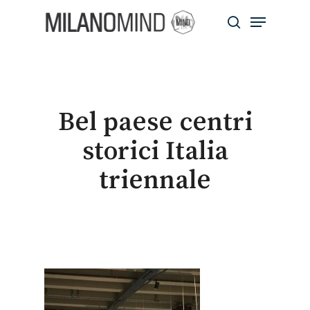
Skip
Menu
to
search
main
Close
content
Menu
Bel paese centri
storici Italia
triennale