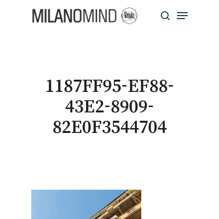
Skip
Menu
to
search
main
Close
content
Menu
1187FF95-EF88-
43E2-8909-
82E0F3544704