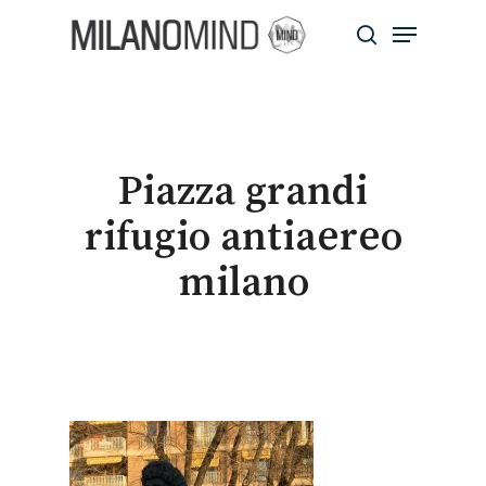
Skip
Menu
to
search
main
Close
content
Menu
Piazza grandi
rifugio antiaereo
milano