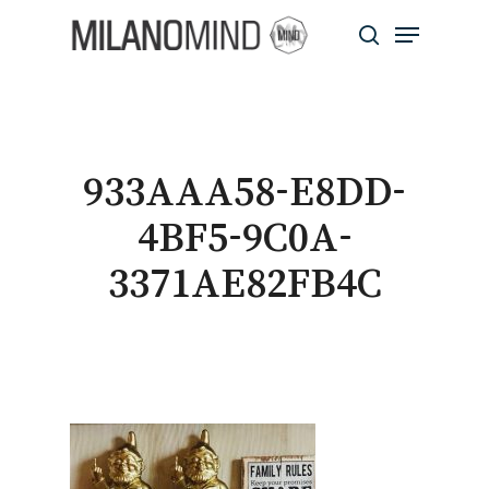
Skip
Menu
to
search
main
Close
content
Menu
933AAA58-E8DD-
4BF5-9C0A-
3371AE82FB4C