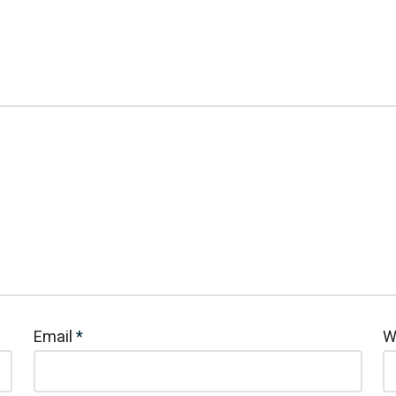
Email
*
W