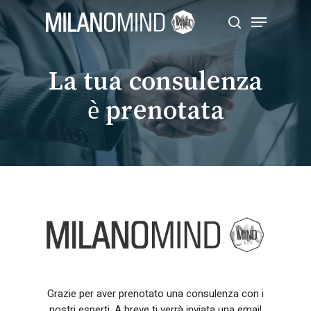
Skip
Menu
to
search
main
Close
content
Menu
La tua consulenza
è prenotata
Grazie per aver prenotato una consulenza con i
nostri esperti. A breve ti verrà inviata una email