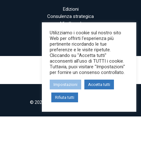
Edizioni
Consulenza strategica
MindLegal
Contatti
Utilizziamo i cookie sul nostro sito
Web per offrirti l'esperienza più
pertinente ricordando le tue
Privacy Policy
preferenze e le visite ripetute.
Cookie Policy
Cliccando su "Accetta tutti"
acconsenti all'uso di TUTTI i cookie.
Tuttavia, puoi visitare "Impostazioni"
per fornire un consenso controllato.
Impostazioni
Accetta tutti
Rifiuta tutti
© 2022 MilanoMind | Tutti i diritti riservati.
P.IVA 09853820968
twitter
instagram