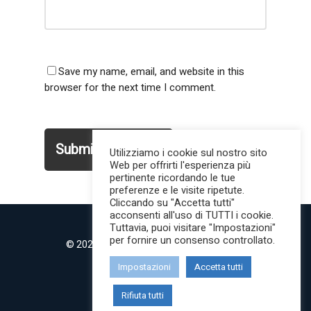
Save my name, email, and website in this
browser for the next time I comment.
Utilizziamo i cookie sul nostro sito
Web per offrirti l'esperienza più
pertinente ricordando le tue
preferenze e le visite ripetute.
Cliccando su "Accetta tutti"
acconsenti all'uso di TUTTI i cookie.
Tuttavia, puoi visitare "Impostazioni"
per fornire un consenso controllato.
© 2022 MilanoMind | Tutti i diritti riservati.
P.IVA 09853820968
Impostazioni
Accetta tutti
twitter
instagram
Rifiuta tutti