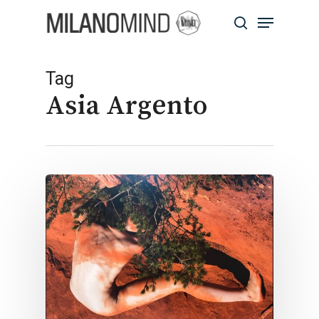
Skip
Menu
to
search
main
Close
content
Menu
Tag
Asia Argento