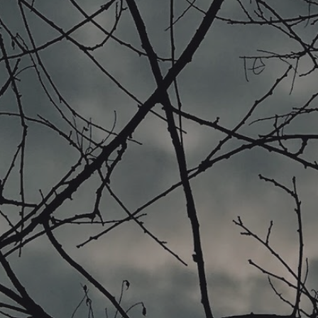
By
MilanoMind
No Comments