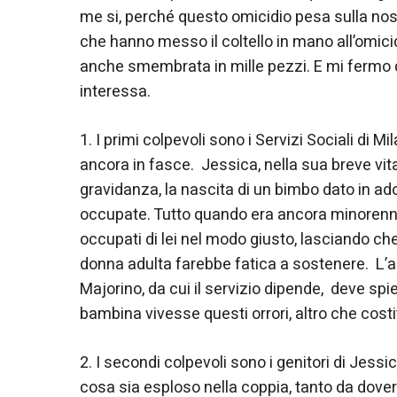
me si, perché questo omicidio pesa sulla nostra
che hanno messo il coltello in mano all’omicida
anche smembrata in mille pezzi. E mi fermo q
interessa.
1. I primi colpevoli sono i Servizi Sociali di
ancora in fasce. Jessica, nella sua breve vita,
gravidanza, la nascita di un bimbo dato in ad
occupate. Tutto quando era ancora minorenne.
occupati di lei nel modo giusto, lasciando che
donna adulta farebbe fatica a sostenere. L’a
Majorino, da cui il servizio dipende, deve sp
bambina vivesse questi orrori, altro che costit
2. I secondi colpevoli sono i genitori di Jessi
cosa sia esploso nella coppia, tanto da dover r