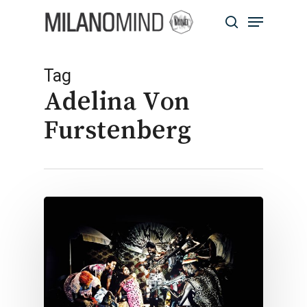
Skip
Menu
to
search
main
Close
content
Menu
Tag
Adelina Von
Furstenberg