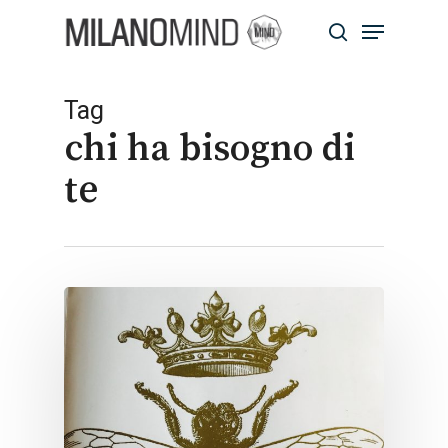
Skip
Menu
to
search
main
Close
content
Menu
Tag
chi ha bisogno di
te