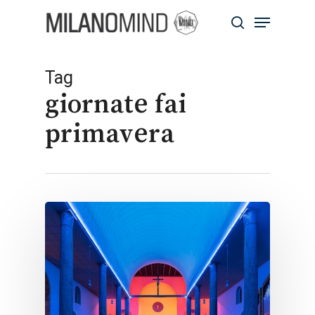
Skip
Menu
to
search
main
Close
content
Menu
Tag
giornate fai
primavera