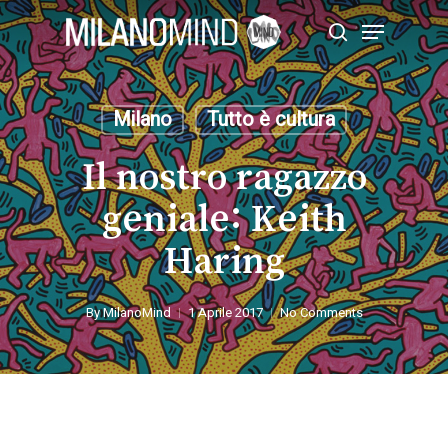
Skip
Menu
to
search
main
Close
content
Menu
Milano
Tutto è cultura
Il nostro ragazzo
geniale: Keith
Haring
By
MilanoMind
1 Aprile 2017
No Comments