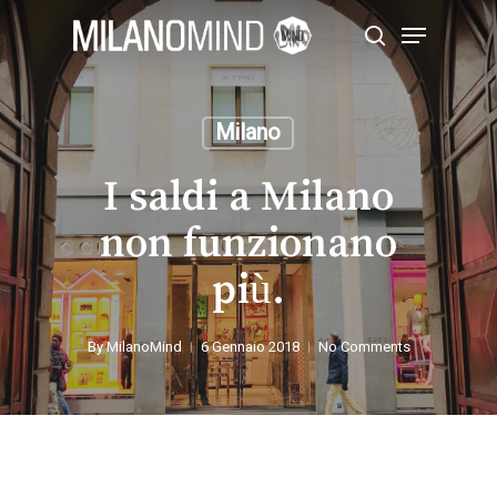
Skip
Menu
to
search
main
Close
content
Menu
Milano
I saldi a Milano
non funzionano
più.
By
MilanoMind
6 Gennaio 2018
No Comments