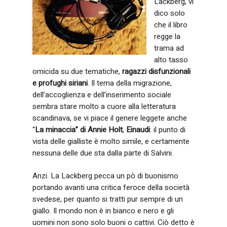
Lackberg, vi
dico solo
che il libro
regge la
trama ad
alto tasso
omicida su due tematiche,
ragazzi disfunzionali
e profughi
siriani
. Il tema della migrazione,
dell’accoglienza e dell’inserimento sociale
sembra stare molto a cuore alla letteratura
scandinava, se vi piace il genere leggete anche
“
La minaccia” di Annie Holt
,
Einaudi
: il punto di
vista delle gialliste è molto simile, e certamente
nessuna delle due sta dalla parte di Salvini.
Anzi. La Lackberg pecca un pò di buonismo
portando avanti una critica feroce della società
svedese, per quanto si tratti pur sempre di un
giallo. Il mondo non è in bianco e nero e gli
uomini non sono solo buoni o cattivi. Ciò detto è