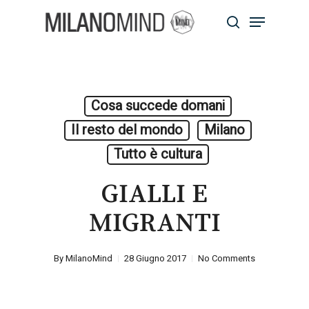
Skip
Menu
to
search
main
Close
content
Menu
Cosa succede domani
Il resto del mondo
Milano
Tutto è cultura
GIALLI E
MIGRANTI
By
MilanoMind
28 Giugno 2017
No Comments