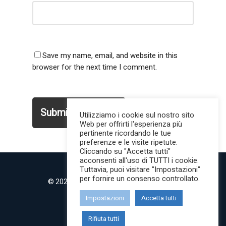
Save my name, email, and website in this
browser for the next time I comment.
Utilizziamo i cookie sul nostro sito
Web per offrirti l'esperienza più
pertinente ricordando le tue
preferenze e le visite ripetute.
Cliccando su "Accetta tutti"
acconsenti all'uso di TUTTI i cookie.
Tuttavia, puoi visitare "Impostazioni"
per fornire un consenso controllato.
© 2022 MilanoMind | Tutti i diritti riservati.
P.IVA 09853820968
Impostazioni
Accetta tutti
twitter
instagram
Rifiuta tutti